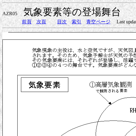
気象要素等の登場舞台
AZR05
前頁
次頁
目次
索引
青空ページ
Last update