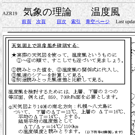
気象の理論 温度風
AZR19
前頁
次頁
目次
索引
青空ページ
Last update